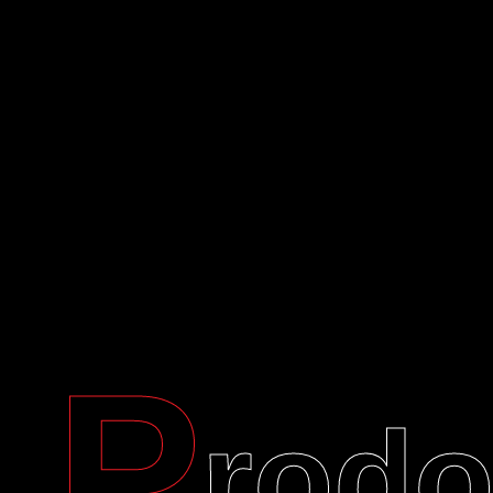
P
rodo